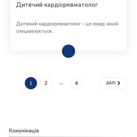
Дитячий кардіоревматолог
Дитячий кардіоревматолог – це лікар, який
спеціалізується…
Пагінація
…
СТОРІНКА
СТОРІНКА
СТОРІНКА
1
2
6
ДАЛІ
записів
Комунікація