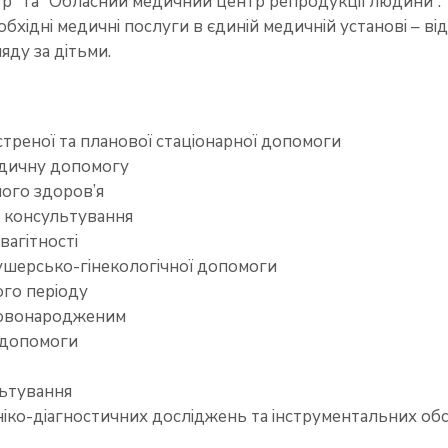
” та “Обласний медичний центр репродукції людини”. Т
бхідні медичні послуги в єдиній медичній установі – від
ляду за дітьми.
стреної та планової стаціонарної допомоги
едичну допомогу
ого здоров’я
 консультування
вагітності
ушерсько-гінекологічної допомоги
ого періоду
новонародженим
 допомоги
ьтування
ніко-діагностичних досліджень та інструментальних об