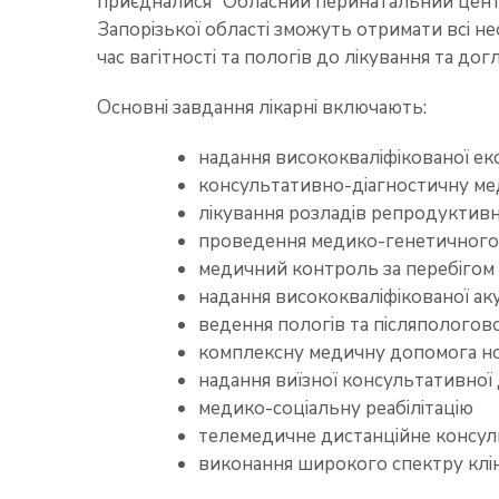
приєдналися “Обласний перинатальний центр
Запорізької області зможуть отримати всі нео
час вагітності та пологів до лікування та дог
Основні завдання лікарні включають:
надання висококваліфікованої ек
консультативно-діагностичну м
лікування розладів репродуктивн
проведення медико-генетичного
медичний контроль за перебігом 
надання висококваліфікованої ак
ведення пологів та післяпологов
комплексну медичну допомога 
надання виїзної консультативної
медико-соціальну реабілітацію
телемедичне дистанційне консул
виконання широкого спектру клі