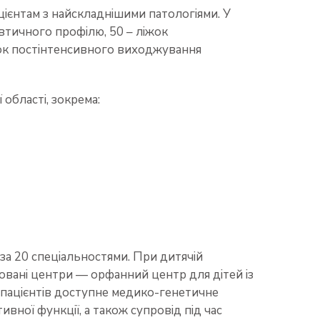
цієнтам з найскладнішими патологіями. У
евтичного профілю, 50 – ліжок
 ліжок постінтенсивного виходжування
області, зокрема:
 за 20 спеціальностями. При дитячій
зовані центри — орфанний центр для дітей із
 пацієнтів доступне медико-генетичне
ної функції, а також супровід під час