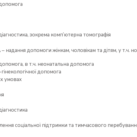
 допомога
діагностика, зокрема комп’ютерна томографія
 – надання допомоги жінкам, чоловікам та дітям, у т.ч.
допомога, в т.ч. неонатальна допомога
гінекологічної допомога
их умовах
ня
діагностика
ілення соціальної підтримки та тимчасового перебування