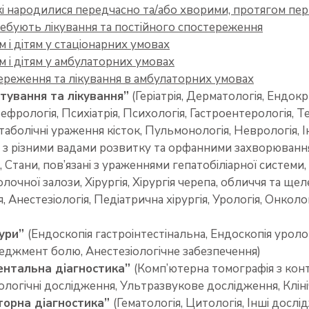
які народилися передчасно та/або хворими, протягом пе
ребують лікування та постійного спостереження
 і дітям у стаціонарних умовах
 і дітям у амбулаторних умовах
тереження та лікування в амбулаторних умовах
ьтування та лікування”
(Геріатрія, Дерматологія, Ендокри
Нефрологія, Психіатрія, Психологія, Гастроентерологія, 
таболічні ураження кісток, Пульмонологія, Неврологія, І
 з різними вадами розвитку та орфанними захворювання
 Стани, пов’язані з ураженнями гепатобіліарної системи, 
олочної залози, Хірургія, Хірургія черепа, обличчя та щ
я, Анестезіологія, Педіатрична хірургія, Урологія, Онко
дури”
(Ендоскопія гастроінтестінальна, Ендоскопія уролог
джмент болю, Анестезіологічне забезпечення)
ментальна діагностика”
(Комп’ютерна томографія з кон
логічні дослідження, Ультразвукове дослідження, Кліні
аторна діагностика”
(Гематологія, Цитологія, Інші дослі