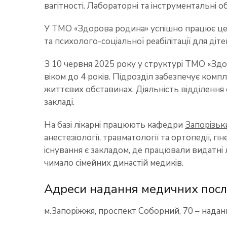
вагітності. Лабораторні та інструментальні 
У ТМО «Здорова родина» успішно працює центр
та психолого-соціальної реабілітації для ді
З 10 червня 2025 року у структурі ТМО «Здо
віком до 4 років. Підрозділ забезпечує комп
життєвих обставинах. Діяльність відділення 
закладі.
На базі лікарні працюють кафедри
Запорізьк
анестезіології, травматології та ортопедії, 
існування є закладом, де працювали видатні л
чимало сімейних династій медиків.
Адреси надання медичних посл
м.Запоріжжя, проспект Соборний, 70 – надан