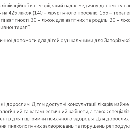
іфікаційної категорії, який надає медичну допомогу па
ь на 425 ліжок (140 – хірургічного профілю, 155 – терап
гії вагітності, 30 – ліжок для вагітних та роділь, 20 –
ивної терапії.
чної допомоги для дітей є унікальними для Запорізької 
к і дорослим. Дітям доступні консультації лікарів майже
ологічний та катамнестичний кабінети, а також спеціалі
ентр для підтримки психічного здоров’я. Для дорослих
ння гінекологічних захворювань та порушень репродуктив