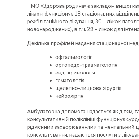
ТМО «Здорова родина» є закладом вищої квал
лікарні функціонує 18 стаціонарних відділен
реабілітаційного лікування, 30 – ліжок патоло
новонароджених), в т.ч. 29 – ліжок для інтенс
Декілька профілей надання стаціонарної меди
офтальмологія
ортопедо-травматологія
ендокринологія
гематологія
щелепно-лицьова хірургія
нейрохіргія
Амбулаторна допомога надається як дітям, та
консультативній поліклініці функціонує сурд
рідкісними захворюваннями та ментальний ц
консультування, надаються послуги з лікува