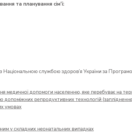
ання та планування сім’ї:
 Національною службою здоров’я України за Програмою
ня медичної допомоги населенню, яке перебуває на терит
ю допоміжних репродуктивних технологій (запліднення i
их умовах
им у складних неонатальних випадках