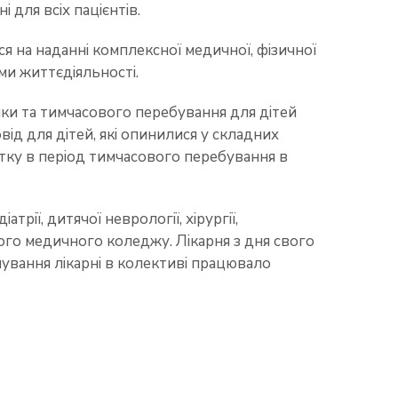
 для всіх пацієнтів.
я на наданні комплексної медичної, фізичної
ми життєдіяльності.
мки та тимчасового перебування для дітей
ід для дітей, які опинилися у складних
итку в період тимчасового перебування в
едіатрії, дитячої неврології, хірургії,
ького медичного коледжу. Лікарня з дня свого
снування лікарні в колективі працювало