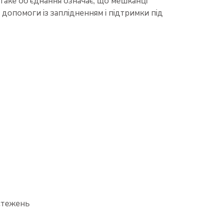
аке об’єднання означає, що мешканці
 допомоги із заплідненням і підтримки під
стежень