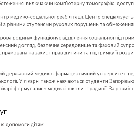
обстеження, включаючи комп’ютерну томографію, доступні
 медико-соціальної реабілітації. Центр спеціалізуєтьс
тей з різними ступенями рухових порушень та обмеження
рова родина» функціонує відділення соціальної підтри
лексний догляд, безпечне середовище та фаховий супров
спрямована на захист прав дитини та підтримку її розв
ий державний медико-фармацевтичний університет
: п
гінекології. У лікарні також навчаються студенти Запоріз
ікарі, формувались медичні школи і традиції. За роки і
уг
ня допомоги дітям: