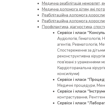
Медична реабілітація немовлят, 
Медична допомога дітям, які пот
Реабілітаційна допомога дорослим
Реабілітаційна допомога дорослим
Профілактика, діагностика, спос
Сервіси і класи “Консул
Аудіологія, Гематологія, 
агентів, Ревматологія, Ме
Спостереження за дітьми
реконструктивна хірургія,
пов’язані з ураженнями м
Кардіоторакальна хірургі
консиліуми)
Сервіси і класи “Проце
Медичні процедури, Мене
Сервіси і класи “Інстру
контрастування, Рентгено
Сервіси і класи “Лабор