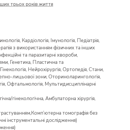
рших трьох років життя
нологія, Кардіологія, Імунологія, Педіатрія,
Терапія з використанням фізичних та інших
нфекційні та паразитарні хвороби,
ми, Генетика, Пластична та
Гінекологія, Нейрохірургія, Ортопедія, Стани,
елепно-лицьової зони, Оториноларингологія,
логія, Офтальмологія, Мультидисциплінарні
ічна/гінекологічна, Амбулаторна хірургія,
трастуванням,Комп’ютерна томографія без
чні інструментальні дослідження)
дження)