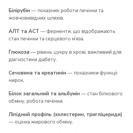
Білірубін
— показник роботи печінки та
жовчовивідних шляхів.
АЛТ та АСТ
— ферменти, що відображають
стан печінки та серцевого м’яза.
Глюкоза
— рівень цукру в крові, важливий для
діагностики діабету.
Сечовина та креатинін
— показники функції
нирок.
Білок загальний та альбумін
— стан білкового
обміну, робота печінки.
Ліпідний профіль (холестерин, тригліцериди)
— оцінка жирового обміну.