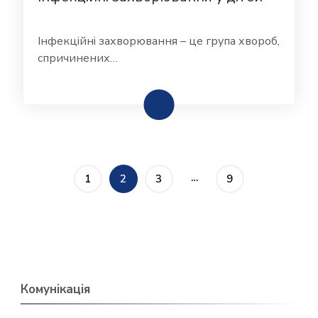
Інфекційні захворювання – це група хвороб,
спричинених…
Пагінація
…
СТОРІНКА
СТОРІНКА
СТОРІНКА
СТОРІНКА
1
2
3
9
записів
Комунікація