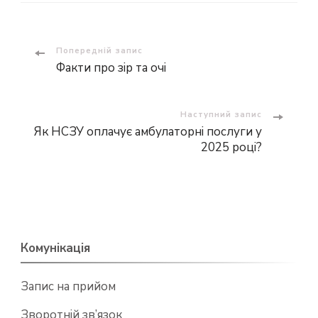
Навігація
Попередній запис
Факти про зір та очі
по
запису
Наступний запис
Як НСЗУ оплачує амбулаторні послуги у
2025 році?
Комунікація
Запис на прийом
Зворотній зв’язок