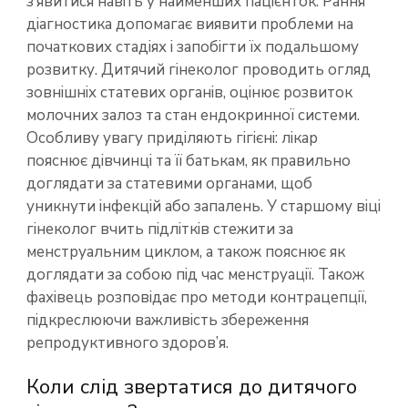
з’явитися навіть у найменших пацієнток. Рання
діагностика допомагає виявити проблеми на
початкових стадіях і запобігти їх подальшому
розвитку. Дитячий гінеколог проводить огляд
зовнішніх статевих органів, оцінює розвиток
молочних залоз та стан ендокринної системи.
Особливу увагу приділяють гігієні: лікар
пояснює дівчинці та її батькам, як правильно
доглядати за статевими органами, щоб
уникнути інфекцій або запалень. У старшому віці
гінеколог вчить підлітків стежити за
менструальним циклом, а також пояснює як
доглядати за собою під час менструації. Також
фахівець розповідає про методи контрацепції,
підкреслюючи важливість збереження
репродуктивного здоров’я.
Коли слід звертатися до дитячого