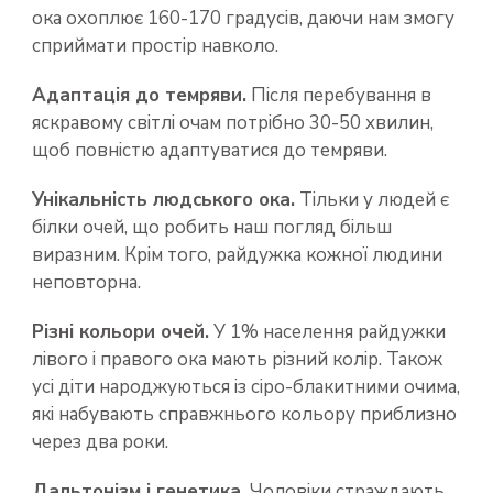
ока охоплює 160-170 градусів, даючи нам змогу
сприймати простір навколо.
Адаптація до темряви.
Після перебування в
яскравому світлі очам потрібно 30-50 хвилин,
щоб повністю адаптуватися до темряви.
Унікальність людського ока.
Тільки у людей є
білки очей, що робить наш погляд більш
виразним. Крім того, райдужка кожної людини
неповторна.
Різні кольори очей.
У 1% населення райдужки
лівого і правого ока мають різний колір. Також
усі діти народжуються із сіро-блакитними очима,
які набувають справжнього кольору приблизно
через два роки.
Дальтонізм і генетика.
Чоловіки страждають