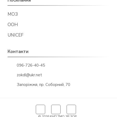
Посилання
МОЗ
ООН
UNICEF
Контакти
096-726-40-45
zokdl@ukr.net
Запоріжжя, пр. Соборний, 70
© 2026 КНП ТМО ЗР ЗОР