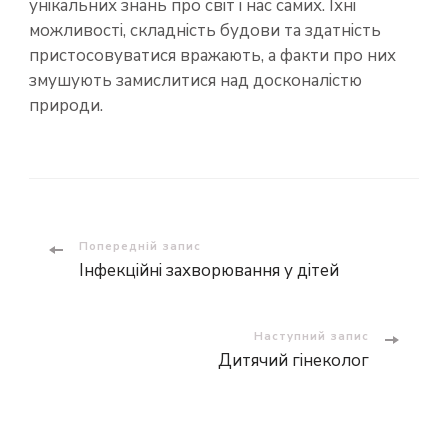
унікальних знань про світ і нас самих. Їхні
можливості, складність будови та здатність
пристосовуватися вражають, а факти про них
змушують замислитися над досконалістю
природи.
Навігація
Попередній запис
Інфекційні захворювання у дітей
по
запису
Наступний запис
Дитячий гінеколог