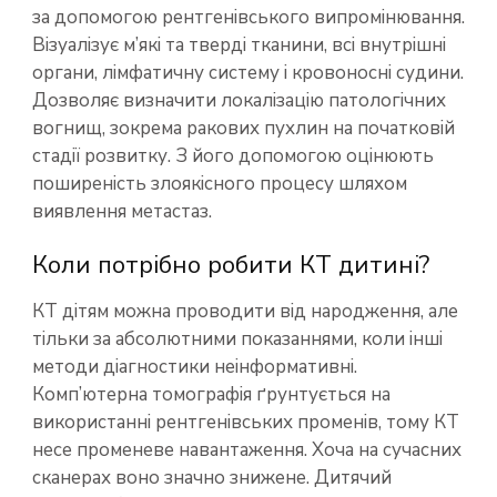
за допомогою рентгенівського випромінювання.
Візуалізує м’які та тверді тканини, всі внутрішні
органи, лімфатичну систему і кровоносні судини.
Дозволяє визначити локалізацію патологічних
вогнищ, зокрема ракових пухлин на початковій
стадії розвитку. З його допомогою оцінюють
поширеність злоякісного процесу шляхом
виявлення метастаз.
Коли потрібно робити КТ дитині?
КТ дітям можна проводити від народження, але
тільки за абсолютними показаннями, коли інші
методи діагностики неінформативні.
Комп’ютерна томографія ґрунтується на
використанні рентгенівських променів, тому КТ
несе променеве навантаження. Хоча на сучасних
сканерах воно значно знижене. Дитячий