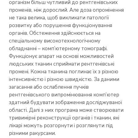
організм більш чутливий до рентгенівських
променів, ніж дорослий. Але доза опромінення
не така велика, щоб викликати патології
розвитку або порушення функціонування
органів. Обстеження здійснюється на
спеціальному високотехнологічному
обладнанні – комп’ютерному томографі.
Функціонує апарат на основі можливостей
людських тканин сприймати рентгенівські
промені. Кожна тканина поглинає їх з різною
інтенсивністю і різною швидкістю. За даними
загасання або ослаблення пучків
рентгенівського випромінювання комп’ютер
здатний будувати зображення досліджуваної
області. Далі з них програма може створювати
тривимірні реконструкції органів і тканин, які
лікарі можуть розгорнути і розглянути під
різними ракурсами.