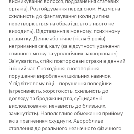
висмикування волосся, подразнення статевих
органів). Розгойдування перед сном. Надмірна
схильність до фантазування (коли дитина
перетворюється на образ і довго з нього не
виходить). Відставання в мовному, психічному
розвитку. Денне або нічне (після 6 років)
нетримання сечі, калу (за відсутності ураження
спинного мозку та урологічних захворювань).
Заїкуватість, стійкі повторювані страхи в денний
і нічний час. Сноходіння, сноговоріння,
порушення вироблення шкільних навичок.
У підлітковому віці – порушення поведінки
(агресивність, жорстокість, схильність до
догляду та бродяжництва, суїцидальні
висловлювання, ненависть до близьких,
замкнутість). Наполегливе обмеження прийому
їжі з прагненням схуднути. Хворобливе
ставлення до реального незначного фізичного