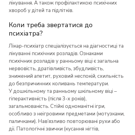
лікування. А також профілактикою психічних
хвороб у дітей та підлітків.
Коли треба звертатися до
психіатра?
Лікар-психіатр спеціалізується на діагностиці та
лікуванні психічних розладів. Ознаками
психічних розладів у ранньому віці є загальна
нервовість, дратівливість, збудливість,
знижений апетит, руховий неспокій, схильність
до безпричинних коливань температури.
У дошкільному та ранньому шкільному віці –
гіперактивність (після 3-х років),
загальмованість. Стійкі одноманітні ігри,
особливо з неігровими предметами (мотузками,
паличками). Нав’язливо повторювані рухи або
дії. Патологічні звички (кусання нігтів,