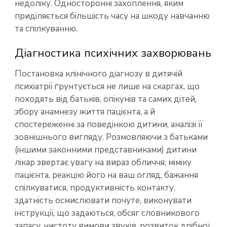
недоліку. Односторонні захоплення, яким
приділяється більшість часу на шкоду навчанню
та спілкуванню.
Діагностика психічних захворювань
Постановка клінічного діагнозу в дитячій
психіатрії ґрунтується не лише на скаргах, що
походять від батьків, опікунів та самих дітей,
збору анамнезу життя пацієнта, а й
спостереженні за поведінкою дитини, аналізі її
зовнішнього вигляду. Розмовляючи з батьками
(іншими законними представниками) дитини
лікар звертає увагу на вираз обличчя, міміку
пацієнта, реакцію його на ваш огляд, бажання
спілкуватися, продуктивність контакту,
здатність осмислювати почуте, виконувати
інструкції, що задаються, обсяг словникового
запасу, чистоту вимови звуків, розвиток дрібної