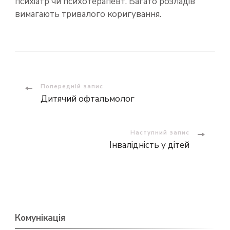
психіатр чи психотерапевт. Багато розладів
вимагають тривалого коригування.
Навігація
Попередній запис
Дитячий офтальмолог
по
запису
Наступний запис
Інвалідність у дітей
Комунікація