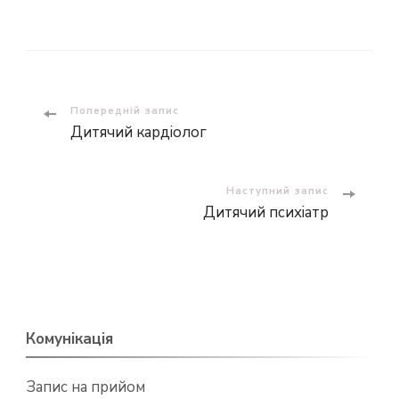
Навігація
Попередній запис
Дитячий кардіолог
по
запису
Наступний запис
Дитячий психіатр
Комунікація
Запис на прийом