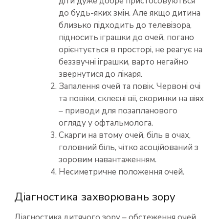
діти дуже добре пристосовуються
до будь-яких змін. Але якщо дитина
близько підходить до телевізора,
підносить іграшки до очей, погано
орієнтується в просторі, не реагує на
беззвучні іграшки, варто негайно
звернутися до лікаря.
Запалення очей та повік. Червоні очі
та повіки, склеєні вії, скоринки на віях
– приводи для позапланового
огляду у офтальмолога.
Скарги на втому очей, біль в очах,
головний біль, чітко асоційований з
зоровим навантаженням.
Несиметричне положення очей.
Діагностика захворювань зору
Діагностика дитячого зору – обстеження очей,