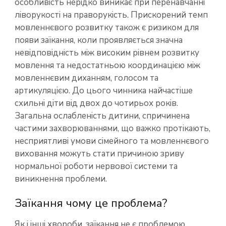
особливість нерідко виникає при перенавчанні
ліворукості на праворукість. Прискорений темп
мовленнєвого розвитку також є ризиком для
появи заїкання, коли проявляється значна
невідповідність між високим рівнем розвитку
мовлення та недостатньою координацією між
мовленнєвим диханням, голосом та
артикуляцією. До цього чинника найчастіше
схильні діти від двох до чотирьох років.
Загальна ослабленість дитини, спричинена
частими захворюваннями, що важко протікають,
несприятливі умови сімейного та мовленнєвого
виховання можуть стати причиною зриву
нормальної роботи нервової системи та
виникнення проблеми.
Заїкання чому це проблема?
Як і інші хвороби, заїкання не є проблемою