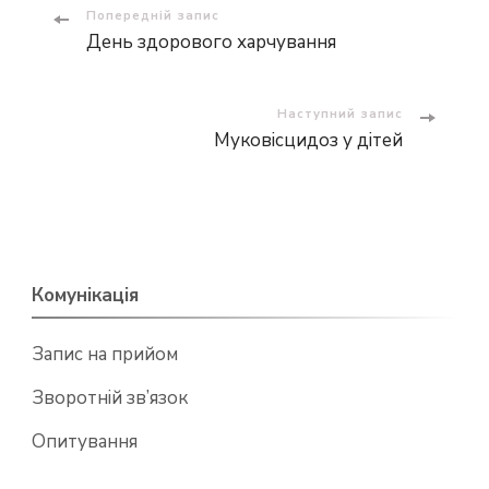
Навігація
Попередній запис
День здорового харчування
по
запису
Наступний запис
Муковісцидоз у дітей
Комунікація
Запис на прийом
Зворотній зв’язок
Опитування