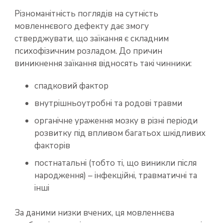
Різноманітність поглядів на сутність
мовленнєвого дефекту дає змогу
стверджувати, що заїкання є складним
психофізичним розладом. До причин
виникнення заїкання відносять такі чинники:
спадковий фактор
внутрішньоутробні та родові травми
органічне ураження мозку в різні періоди
розвитку під впливом багатьох шкідливих
факторів
постнатальні (тобто ті, що виникли після
народження) – інфекційні, травматичні та
інші
За даними низки вчених, ця мовленнєва