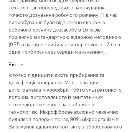
спеціальних моп-насадок і серветок за
технологією попереднього замочування і
точного дозування робочого розчину. Під час
випробування було відзначено економію
робочого розчину деззасобу в 16 разів
порівняно зі стандартною відерною методикою
(0.75 л на одне прибирання, порівняно з 12 л на
одне прибирання за середнім значенням).
Якість
Істотно підвищити якість прибирання та
дезінфекції поверхонь. Моп – насадки
виготовлені з мікрофібри, тобто ультратонкого
волокна, виготовленого із синтетичних
полімерів, сплетеного за особливою
технологією. Мікрофіброве волокно механічно
видаляє з поверхні понад 90% мікроорганізмів.
За рахунок щільного контакту з оброблюваною