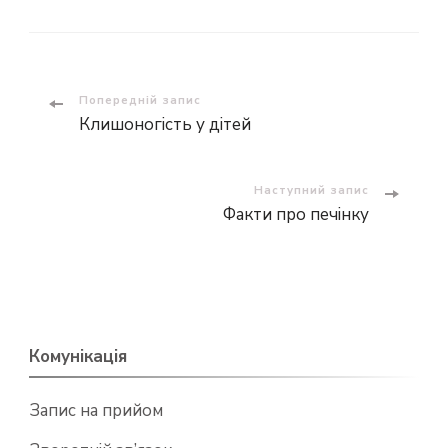
Навігація
Попередній запис
Клишоногість у дітей
по
запису
Наступний запис
Факти про печінку
Комунікація
Запис на прийом