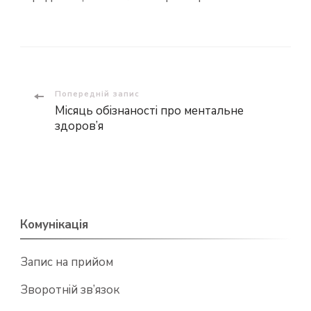
Навігація
Попередній запис
Місяць обізнаності про ментальне
по
здоров’я
запису
Комунікація
Запис на прийом
Зворотній зв’язок