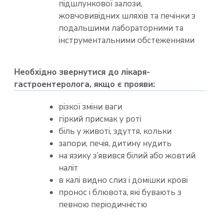
підшлункової залози,
жовчовивідних шляхів та печінки з
подальшими лабораторними та
інструментальними обстеженнями
Необхідно звернутися до лікаря-
гастроентеролога, якщо є прояви:
різкої зміни ваги
гіркий присмак у роті
біль у животі, здуття, кольки
запори, печія, дитину нудить
на язику з’явився білий або жовтий
наліт
в калі видно слиз і домішки крові
пронос і блювота, які бувають з
певною періодичністю