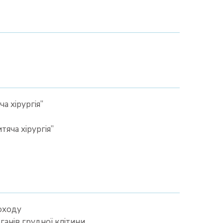
а хірургія”
тяча хірургія”
воходу
ганів грудної клітини