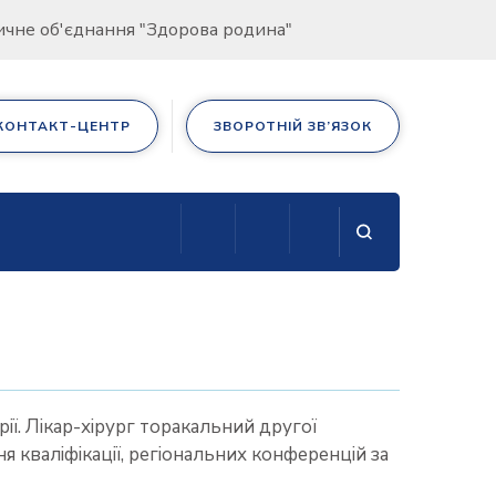
дичне об'єднання "Здорова родина"
КОНТАКТ-ЦЕНТР
ЗВОРОТНІЙ ЗВ’ЯЗОК
рії. Лікар-хірург торакальний другої
ня кваліфікації, регіональних конференцій за