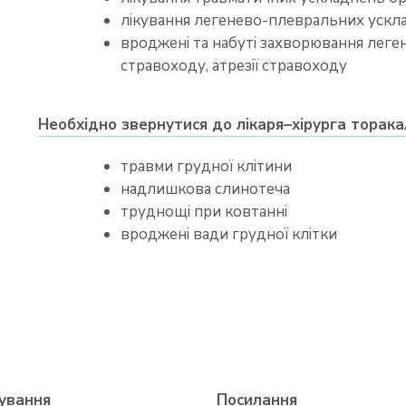
лікування легенево-плевральних ускл
вроджені та набуті захворювання леген
стравоходу, атрезії стравоходу
Необхідно звернутися до лікаря–хірурга торака
травми грудної клітини
надлишкова слинотеча
труднощі при ковтанні
вроджені вади грудної клітки
ування
Посилання