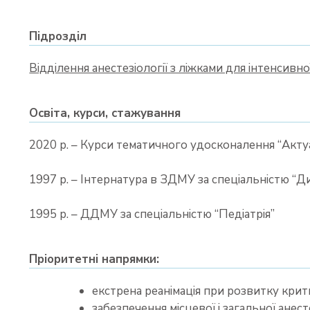
Підрозділ
Відділення анестезіології з ліжками для інтенсивної
Освіта, курси, стажування
2020 р. – Курси тематичного удосконалення “Актуа
1997 р. – Інтернатура в ЗДМУ за спеціальністю “Ди
1995 р. – ДДМУ за спеціальністю “Педіатрія”
Пріоритетні напрямки:
екстрена реанімація при розвитку крит
забезпечення місцевої і загальної анест