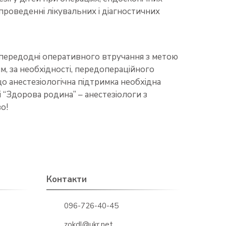
проведенні лікувальних і діагностичних
апередодні оперативного втручання з метою
м, за необхідності, передопераційного
що анестезіологічна підтримка необхідна
 “Здорова родина” – анестезіологи з
о!
Контакти
096-726-40-45
zokdl@ukr.net