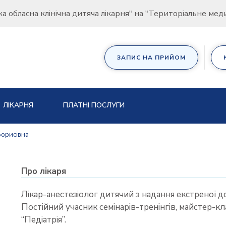
ка обласна клінічна дитяча лікарня" на "Територіальне ме
ЗАПИС НА ПРИЙОМ
ЛІКАРНЯ
ПЛАТНІ ПОСЛУГИ
орисівна
Про лікаря
Лікар-анестезіолог дитячий з надання екстреної до
Постійний учасник семінарів-тренінгів, майстер-кла
“Педіатрія”.