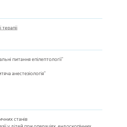
 терапії
льні питання епілептології”
тяча анестезіологія”
ичних станів
езії у дітей при операціях, ендоскопічних