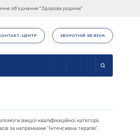
дичне об'єднання "Здорова родина"
КОНТАКТ-ЦЕНТР
ЗВОРОТНІЙ ЗВ’ЯЗОК
помоги вищої кваліфікаційної категорії.
сів за напрямками “Інтенсивна терапія”,