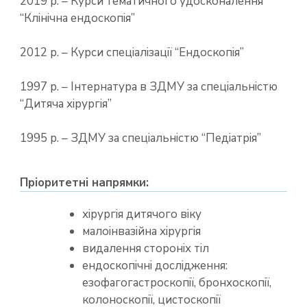
2019 р. – Курси тематичного удосконалення
“Клінічна ендоскопія”
2012 р. – Курси спеціалізації “Ендоскопія”
1997 р. – Інтернатура в ЗДМУ за спеціальністю
“Дитяча хірургія”
1995 р. – ЗДМУ за спеціальністю “Педіатрія”
Пріоритетні напрямки:
хірургія дитячого віку
малоінвазійна хірургія
видалення стороніх тіл
ендоскопічні дослідження:
езофагогастроскопії, бронхоскопії,
колоноскопії, цистоскопії