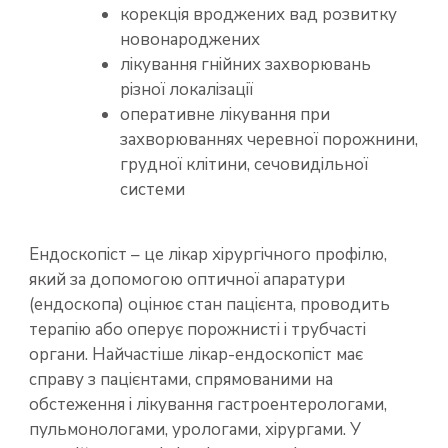
корекція вроджених вад розвитку
новонароджених
лікування гнійних захворювань
різної локалізації
оперативне лікування при
захворюваннях черевної порожнини,
грудної клітини, сечовидільної
системи
Ендоскопіст – це лікар хірургічного профілю,
який за допомогою оптичної апаратури
(ендоскопа) оцінює стан пацієнта, проводить
терапію або оперує порожнисті і трубчасті
органи. Найчастіше лікар-ендоскопіст має
справу з пацієнтами, спрямованими на
обстеження і лікування гастроентерологами,
пульмонологами, урологами, хірургами. У