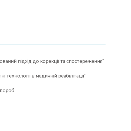
грований підхід до корекції та спостереження”
і технології в медичній реабілітації”
хвороб