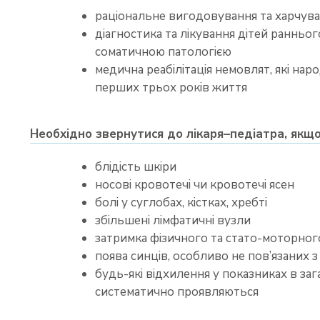
раціональне вигодовування та харчув
діагностика та лікування дітей раннього
соматичною патологією
медична реабілітація немовлят, які на
перших трьох років життя
Необхідно звернутися до лікаря–педіатра, якщо
блідість шкіри
носові кровотечі чи кровотечі ясен
болі у суглобах, кістках, хребті
збільшені лімфатичні вузли
затримка фізичного та стато-моторног
поява синців, особливо не пов’язаних 
будь-які відхилення у показниках в заг
систематично проявляються