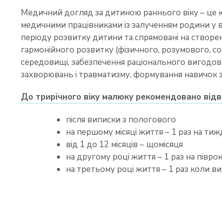
Медичний догляд за дитиною раннього віку – це к
медичними працівниками із залученням родини у в
періоду розвитку дитини та спрямовані на створе
гармонійного розвитку (фізичного, розумового, с
середовищі, забезпечення раціонального вигодов
захворювань і травматизму, формування навичок 
До трирічного віку малюку рекомендовано відв
після виписки з пологового
на першому місяці життя – 1 раз на ти
від 1 до 12 місяців – щомісяця
на другому році життя – 1 раз на півро
на третьому році життя – 1 раз коли в