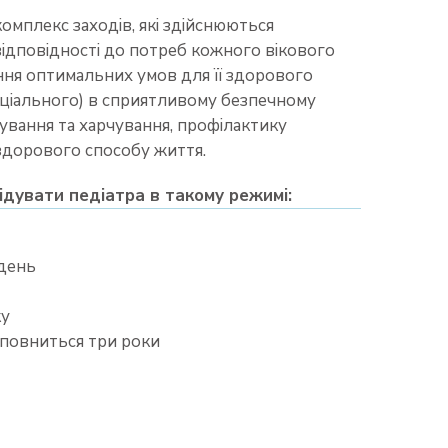
омплекс заходів, які здійснюються
ідповідності до потреб кожного вікового
ння оптимальних умов для її здорового
оціального) в сприятливому безпечному
ування та харчування, профілактику
здорового способу життя.
ідувати педіатра в такому режимі:
ждень
ку
иповниться три роки