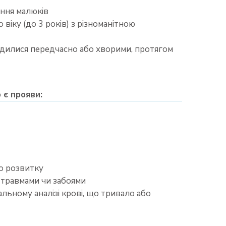
ання малюків
 віку (до 3 років) з різноманітною
родилися передчасно або хворими, протягом
 є прояви:
о розвитку
з травмами чи забоями
альному аналізі крові, що тривало або