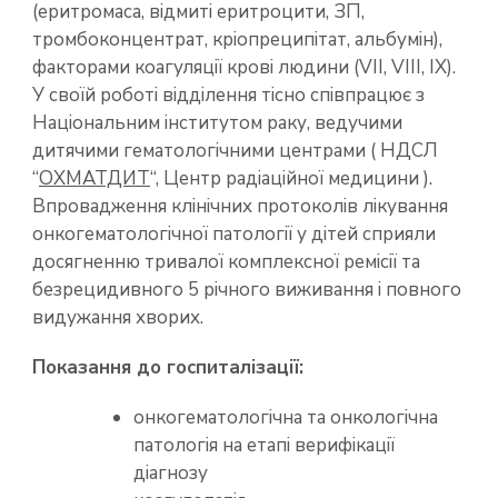
(еритромаса, відмиті еритроцити, ЗП,
тромбоконцентрат, кріопреципітат, альбумін),
факторами коагуляції крові людини (VII, VIII, IX).
У своїй роботі відділення тісно співпрацює з
Національним інститутом раку, ведучими
дитячими гематологічними центрами ( НДСЛ
“
ОХМАТДИТ
“, Центр радіаційної медицини ).
Впровадження клінічних протоколів лікування
онкогематологічної патології у дітей сприяли
досягненню тривалої комплексної ремісії та
безрецидивного 5 річного виживання і повного
видужання хворих.
Показання до госпиталізації:
онкогематологічна та онкологічна
патологія на етапі верифікації
діагнозу