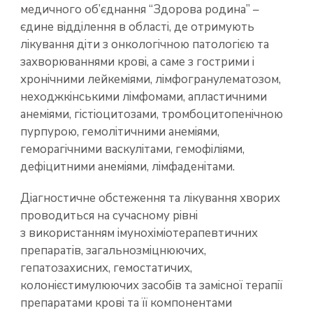
медичного об’єднання “Здорова родина” –
єдине відділення в області, де отримують
лікування діти з онкологічною патологією та
захворюваннями крові, а саме з гострими і
хронічними лейкеміями, лімфогранулематозом,
неходжкінськими лімфомами, апластичними
анеміями, гістіоцитозами, тромбоцитопенічною
пурпурою, гемолітичними анеміями,
геморагічними васкулітами, гемофіліями,
дефіцитними анеміями, лімфаденітами.
Діагностичне обстеження та лікування хворих
проводиться на сучасному рівні
з використанням імунохіміотерапевтичних
препаратів, загальнозміцнюючих,
гепатозахисних, гемостатичих,
колонієстимулюючих засобів та замісної терапії
препаратами крові та її компонентами