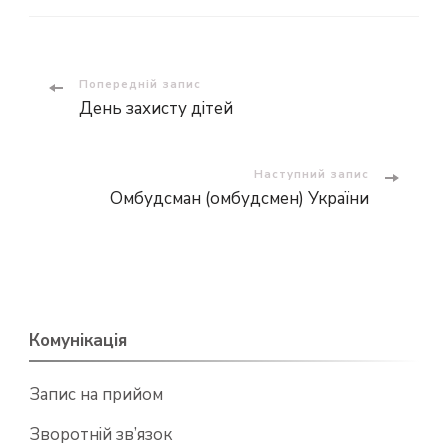
Навігація
Попередній запис
День захисту дітей
по
запису
Наступний запис
Омбудсман (омбудсмен) України
Комунікація
Запис на прийом
Зворотній зв’язок