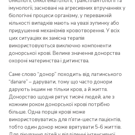
онкології, онкогематології, трансплантології та
імунології, засновані на агресивних втручаннях у
біологічні процеси організму, у переважній
кількості випадків мають на увазі зупинку або
придушення механізмів кровотворення. У всіх
цих ситуаціях як замісна терапія
використовуються виключно компоненти
донорської крові. Велике значення донорства
охороні материнства і дитинства.
Саме слово “донор” походить від латинського
“danare” – дарувати, тому що часто донори
дарують іншим не тільки кров, а й життя.
Донорство щодня рятує тисячі людей, але з
кожним роком донорської крові потрібно
більше. Одна порція крові може
використовуватись для п’яти-шести пацієнтів,
тобто один донор може врятувати 5-6 життів.
Для лікування дітей у відділенні інтенсивної