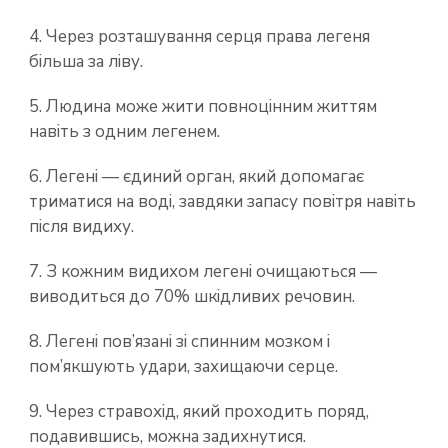
4. Через розташування серця права легеня
більша за ліву.
5. Людина може жити повноцінним життям
навіть з одним легенем.
6. Легені — єдиний орган, який допомагає
триматися на воді, завдяки запасу повітря навіть
після видиху.
7. З кожним видихом легені очищаються —
виводиться до 70% шкідливих речовин.
8. Легені пов’язані зі спинним мозком і
пом’якшують удари, захищаючи серце.
9. Через стравохід, який проходить поряд,
подавившись, можна задихнутися.