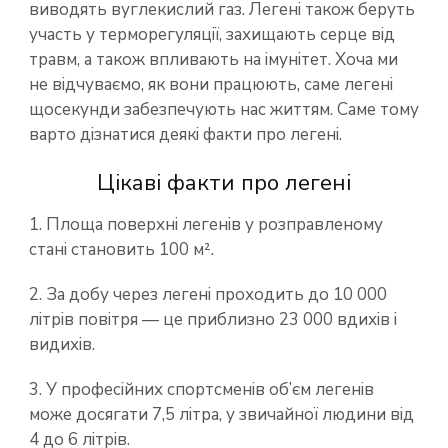
виводять вуглекислий газ. Легені також беруть
участь у терморегуляції, захищають серце від
травм, а також впливають на імунітет. Хоча ми
не відчуваємо, як вони працюють, саме легені
щосекунди забезпечують нас життям. Саме тому
варто дізнатися деякі факти про легені.
Цікаві факти про легені
1. Площа поверхні легенів у розправленому
стані становить 100 м².
2. За добу через легені проходить до 10 000
літрів повітря — це приблизно 23 000 вдихів і
видихів.
3. У професійних спортсменів об’єм легенів
може досягати 7,5 літра, у звичайної людини від
4 до 6 літрів.