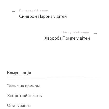
Навігація
Попередній запис
Синдром Ларона у дітей
по
запису
Наступний запис
Хвороба Помпе у дітей
Комунікація
Запис на прийом
Зворотній зв’язок
Опитування